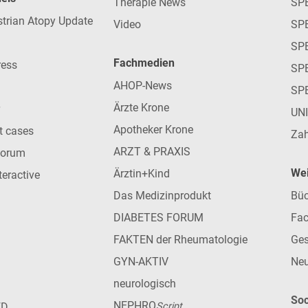
Therapie News
SP
strian Atopy Update
Video
SP
SP
Fachmedien
ress
SPE
AHOP-News
SP
Ärzte Krone
UN
Apotheker Krone
nt cases
Zah
ARZT & PRAXIS
forum
Wei
Ärztin+Kind
teractive
Das Medizinprodukt
Büc
DIABETES FORUM
Fac
FAKTEN der Rheumatologie
Ges
GYN-AKTIV
Neu
neurologisch
Soc
NEPHRO
ED
Script