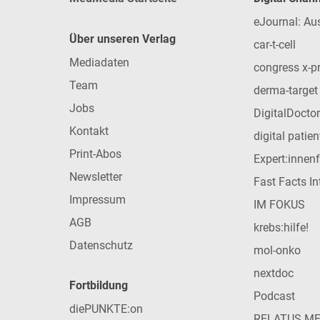
eJournal: Au
Über unseren Verlag
car-t-cell
Mediadaten
congress x-p
Team
derma-target
Jobs
DigitalDoctor
Kontakt
digital patie
Print-Abos
Expert:innen
Newsletter
Fast Facts In
Impressum
IM FOKUS
AGB
krebs:hilfe!
Datenschutz
mol-onko
nextdoc
Fortbildung
Podcast
diePUNKTE:on
RELATUS M