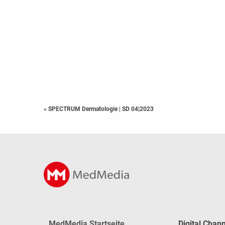
« SPECTRUM Dermatologie
|
SD 04|2023
MedMedia Startseite
Digital Chan