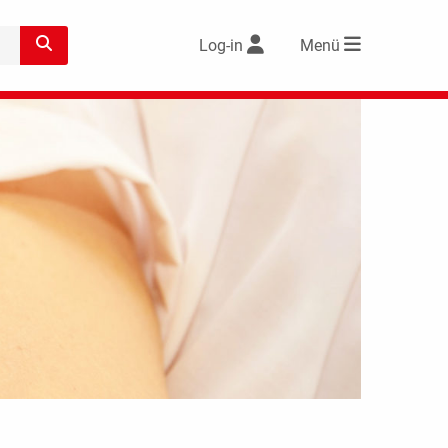
Log-in
Menü