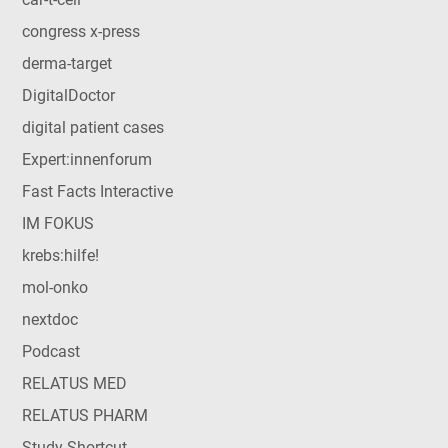
congress x-press
derma-target
DigitalDoctor
digital patient cases
Expert:innenforum
Fast Facts Interactive
IM FOKUS
krebs:hilfe!
mol-onko
nextdoc
Podcast
RELATUS MED
RELATUS PHARM
Study Shortcut