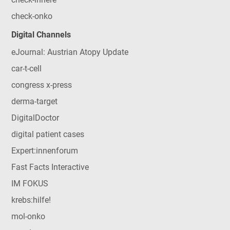
check-onko
Digital Channels
eJournal: Austrian Atopy Update
car-t-cell
congress x-press
derma-target
DigitalDoctor
digital patient cases
Expert:innenforum
Fast Facts Interactive
IM FOKUS
krebs:hilfe!
mol-onko