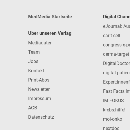
MedMedia Startseite
Digital Chan
eJournal: Au
Über unseren Verlag
car-t-cell
Mediadaten
congress x-p
Team
derma-target
Jobs
DigitalDoctor
Kontakt
digital patie
Print-Abos
Expert:innen
Newsletter
Fast Facts In
Impressum
IM FOKUS
AGB
krebs:hilfe!
Datenschutz
mol-onko
nextdoc