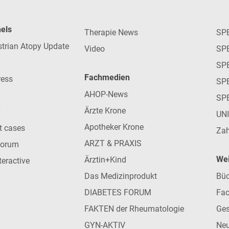
nels
Therapie News
SP
strian Atopy Update
Video
SP
SP
Fachmedien
ress
SPE
AHOP-News
SP
Ärzte Krone
UN
Apotheker Krone
nt cases
Zah
ARZT & PRAXIS
forum
Wei
Ärztin+Kind
teractive
Das Medizinprodukt
Büc
DIABETES FORUM
Fac
FAKTEN der Rheumatologie
Ges
GYN-AKTIV
Neu