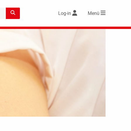
Log-in
Menü