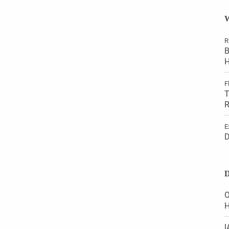
W
R
B
H
F
T
R
E
D
D
O
H
l