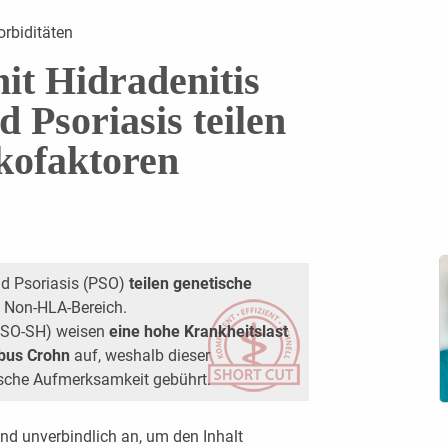
orbiditäten
it Hidradenitis
 Psoriasis teilen
ikofaktoren
nd Psoriasis (PSO)
teilen genetische
 Non-HLA-Bereich.
(PSO-SH) weisen
eine hohe Krankheitslast
rbus Crohn
auf, weshalb dieser
ische Aufmerksamkeit gebührt.
nd unverbindlich an, um den Inhalt