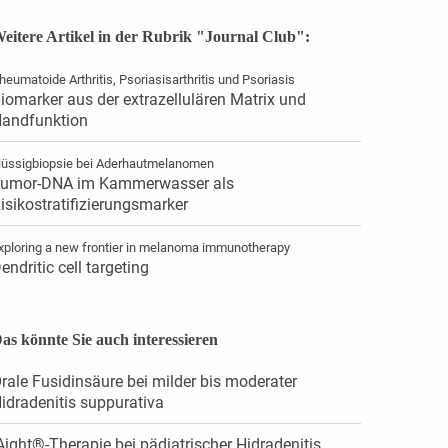
eitere Artikel in der Rubrik "Journal Club":
heumatoide Arthritis, Psoriasisarthritis und Psoriasis
iomarker aus der extrazellulären Matrix und
andfunktion
lüssigbiopsie bei Aderhautmelanomen
umor-DNA im Kammerwasser als
isikostratifizierungsmarker
xploring a new frontier in melanoma immunotherapy
endritic cell targeting
as könnte Sie auch interessieren
rale Fusidinsäure bei milder bis moderater
idradenitis suppurativa
Aight®-Therapie bei pädiatrischer Hidradenitis