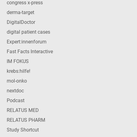
congress x-press
derma-target
DigitalDoctor
digital patient cases
Expert:innenforum
Fast Facts Interactive
IM FOKUS
krebs:hilfe!
mol-onko
nextdoc
Podcast
RELATUS MED
RELATUS PHARM
Study Shortcut