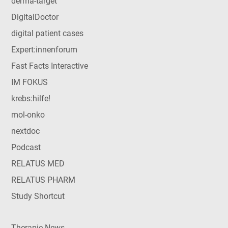
derma-target
DigitalDoctor
digital patient cases
Expert:innenforum
Fast Facts Interactive
IM FOKUS
krebs:hilfe!
mol-onko
nextdoc
Podcast
RELATUS MED
RELATUS PHARM
Study Shortcut
Therapie News