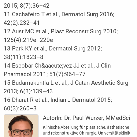
2015; 8(7):36–42
11 Cachafeiro T et al., Dermatol Surg 2016;
42(2):232–41
12 Aust MC et al., Plast Reconstr Surg 2010;
126(4):219e–220e
13 Park KY et al., Dermatol Surg 2012;
38(11):1823–8
14 Escobar-Ch&aacute;vez JJ et al., J Clin
Pharmacol 2011; 51(7):964–77
15 Budamakuntla L et al., J Cutan Aesthetic Surg
2013; 6(3):139–43
16 Dhurat R et al., Indian J Dermatol 2015;
60(3):260–3
AutorIn:
Dr. Paul Wurzer, MMedSci
Klinische Abteilung für plastische, ästhetische
und rekonstruktive Chirurgie, Universitätsklinik