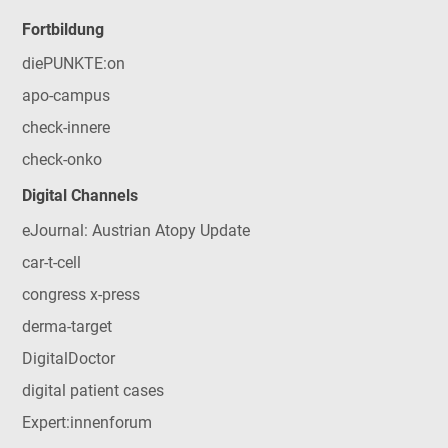
Fortbildung
diePUNKTE:on
apo-campus
check-innere
check-onko
Digital Channels
eJournal: Austrian Atopy Update
car-t-cell
congress x-press
derma-target
DigitalDoctor
digital patient cases
Expert:innenforum