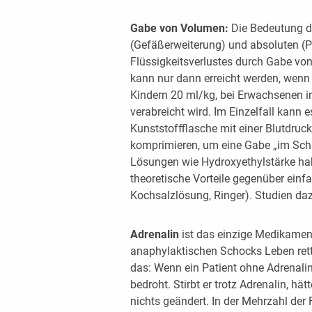
Gabe von Volumen:
Die Bedeutung de
(Gefäßerweiterung) und absoluten (
Flüssigkeitsverlustes durch Gabe von
kann nur dann erreicht werden, wenn 
Kindern 20 ml/kg, bei Erwachsenen i
verabreicht wird. Im Einzelfall kann e
Kunststoffflasche mit einer Blutdru
komprimieren, um eine Gabe „im Sch
Lösungen wie Hydroxyethylstärke hab
theoretische Vorteile gegenüber einf
Kochsalzlösung, Ringer). Studien daz
Adrenalin
ist das einzige Medikament
anaphylaktischen Schocks Leben rett
das: Wenn ein Patient ohne Adrenalin 
bedroht. Stirbt er trotz Adrenalin, h
nichts geändert. In der Mehrzahl der F