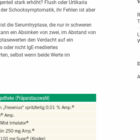
W
teil stark erhöht? Flush oder Urtikaria
e der Schocksymptomatik, ihr Fehlen ist aber
R
T
 ist die Serumtryptase, die nur in schweren
s kann ein Absinken von zwei, im Abstand von
L
tasewerten den Verdacht auf ein
W
s oder nicht IgE-mediiertes
ten, selbst wenn beide Werte im
D
A