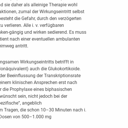
nd sie daher als alleinige Therapie wohl
ktionen, zumal der Wirkungseintritt selbst
 besteht die Gefahr, durch den verzögerten
 verlieren. Alle i. v. verfügbaren
anken-gängig und wirken sedierend. Es muss
atient nach einer eventuellen ambulanten
eimweg antritt.
gsamen Wirkungseintritts betrifft in
lonäquivalent) auch die Glukokortikoide.
der Beeinflussung der Transkriptionsrate
einem klinischen Ansprechen erst nach
r die Prophylaxe eines biphasischen
wünscht sein, nicht jedoch bei der
zifische“, angeblich
m Tragen, die schon 10–30 Minuten nach i.
r Dosen von 500–1.000 mg