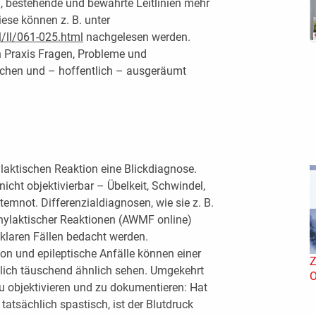
el, bestehende und bewährte Leitlinien mehr
iese können z. B. unter
l/ll/061-025.html
nachgelesen werden.
en Praxis Fragen, Probleme und
ochen und – hoffentlich – ausgeräumt
laktischen Reaktion eine Blickdiagnose.
nicht objektivierbar – Übelkeit, Schwindel,
emnot. Differenzialdiagnosen, wie sie z. B.
aphylaktischer Reaktionen (AWMF online)
nklaren Fällen bedacht werden.
on und epileptische Anfälle können einer
Z
lich täuschend ähnlich sehen. Umgekehrt
O
u objektivieren und zu dokumentieren: Hat
tatsächlich spastisch, ist der Blutdruck