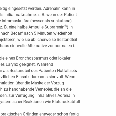
itig eingesetzt werden. Adrenalin kann in
 Als Initialmaßnahme, z. B. wenn der Patient
ie intramuskuläre (besser als subkutane)
®
. B. eine halbe Ampulle Suprarenin
) in
n nach Bedarf nach 5 Minuten wiederholt
jektoren, wie sie üblicherweise Bestandteil
chaus sinnvolle Alternative zur normalen i.
apie eines Bronchospasmus oder lokaler
des Larynx geeignet. Während
r als Bestandteil des Patienten-Notfallsets
rztlichen Einsatz durchaus sinnvoll. Wenn
inhalation über die Maske der Vorzug
h zu handhabende Vernebler, die an die
n, zur Verfügung. Inhalatives Adrenalin
systemischer Reaktionen wie Blutdruckabfall
us praktischen Gründen entweder schon fertig