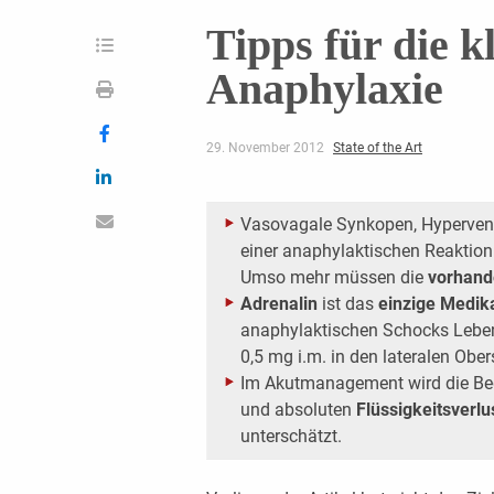
Tipps für die k
Anaphylaxie
29. November 2012
State of the Art
Vasovagale Synkopen, Hyperventi
einer anaphylaktischen Reaktion
Umso mehr müssen die
vorhand
Adrenalin
ist das
einzige Medi
anaphylaktischen Schocks Leben 
0,5 mg i.m. in den lateralen Ober
Im Akutmanagement wird die Be
und absoluten
Flüssigkeitsverlu
unterschätzt.