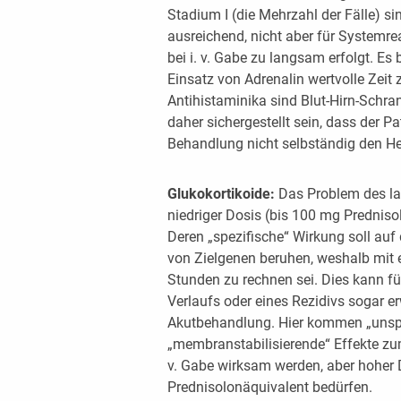
Stadium I (die Mehrzahl der Fälle) si
ausreichend, nicht aber für Systemrea
bei i. v. Gabe zu langsam erfolgt. Es
Einsatz von Adrenalin wertvolle Zeit zu
Antihistaminika sind Blut-Hirn-Schr
daher sichergestellt sein, dass der P
Behandlung nicht selbständig den H
Glukokortikoide:
Das Problem des lan
niedriger Dosis (bis 100 mg Predniso
Deren „spezifische“ Wirkung soll auf 
von Zielgenen beruhen, weshalb mit 
Stunden zu rechnen sei. Dies kann fü
Verlaufs oder eines Rezidivs sogar er
Akutbehandlung. Hier kommen „unspe
„membranstabilisierende“ Effekte zu
v. Gabe wirksam werden, aber hohe
Prednisolonäquivalent bedürfen.