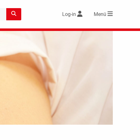
Log-in
Menü