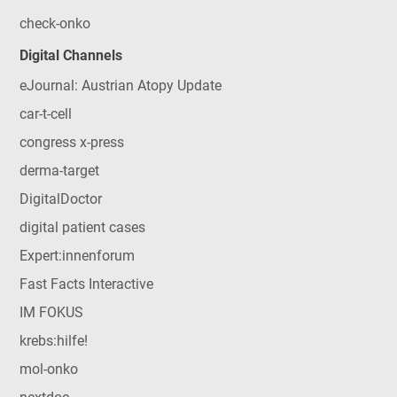
check-onko
Digital Channels
eJournal: Austrian Atopy Update
car-t-cell
congress x-press
derma-target
DigitalDoctor
digital patient cases
Expert:innenforum
Fast Facts Interactive
IM FOKUS
krebs:hilfe!
mol-onko