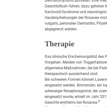
Dermatomyositis auftreten. Eine Vie
Gesichtsflush führen, dazu gehören 
Karzinoid-Syndrome und neurologisc
Hauterscheinungen der Rosacea müss
vulgaris, perioralen Dermatitis, Pilze
abgegrenzt werden.
Therapie
Das klinische Erscheinungsbild des 
Vorgehen. Meiden von Triggerfaktore
allgemeine Maßnahmen, die bei Patie
therapeutisch ausreichend sind.
Bei schweren Formen können Laserverf
eingesetzt werden. Brimonidin, ein t
adrenerger Rezeptoragonist, der zue
eingesetzt wurde, erhielt im Jahr 20
8
Gesichts-erythems bei Rosacea.