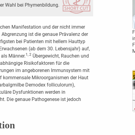
 der Wahl bei Phymenbildung.
schen Manifestation und der nicht immer
F
n Abgrenzung ist die genaue Prävalenz der
i
igsten bei Patienten mit hellem Hauttyp
F
ei Erwachsenen (ab dem 30. Lebensjahr) auf,
M
1, 2
 als Männer.
Übergewicht, Rauchen und
bhängige Risikofaktoren für die
rungen im angeborenen Immunsystem mit
uf kommensale Mikroorganismen der Haut
aarbalgmilbe Demodex folliculorum),
kuläre Dysfunktionen werden in
. Die genaue Pathogenese ist jedoch
tion