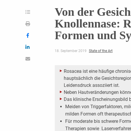
Von der Gesicht
Knollennase: Ro
Formen und S
18. September 2019
State of the Art
Rosacea ist eine häufige chroni
hauptsächlich die Gesichtsregio
Leidensdruck assoziiert ist.
Neben Hautveränderungen könne
Das klinische Erscheinungsbild 
Meiden von Triggerfaktoren, mi
milden Formen oft therapeutisc
Für moderate bis schwere Form
Therapien sowie ­ Laserverfahre