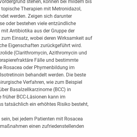
ordergrund stehen, können bei mildem bis
opische Therapien mit Metronidazol,
det werden. Zeigen sich darunter
e oder bestehen viele entzündliche
mit Antibiotika aus der Gruppe der
) zum Einsatz, wobei deren Wirksamkeit auf
sche Eigenschaften zurückgeführt wird.
krolide (Clarithromycin, Azithromycin und
erapierefraktäre Fälle und bestimmte
se Rosacea oder Phymenbildung im
sotretinoin behandelt werden. Die beste
irurgische Verfahren, wie zum Beispiel
 über Basalzellkarzinome (BCC) in
e früher BCC-Läsionen kann im
 tatsächlich ein erhöhtes Risiko besteht,
sein, bei jedem Patienten mit Rosacea
itmaßnahmen einen zufriedenstellenden