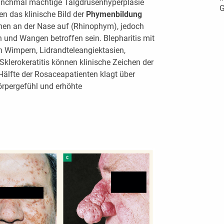
 manchmal mächtige Talgdrüsenhyperplasie
G
n das klinische Bild der
Phymenbildung
men an der Nase auf (Rhinophym), jedoch
 und Wangen betroffen sein. Blepharitis mit
 Wimpern, Lidrandteleangiektasien,
r Sklerokeratitis können klinische Zeichen der
Hälfte der Rosaceapatienten klagt über
rpergefühl und erhöhte