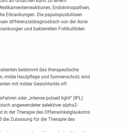
lzahl an Ursachen kann zu einem
Medikamentenreaktionen, Endokrinopathien,
he Erkrankungen. Die papulopustulösen
en differenzialdiagnostisch von der Acne
rkrankungen und bakteriellen Follikulitiden
Patienten bestimmt das therapeutische
n, milde Hautpflege und Sonnenschutz sind
nten mit milder Gesichtsröte oft
ahren oder „intense pulsed light“ (IPL)
opisch angewendeter selektiver alpha2-
rst in der Therapie des Offenwinkelglaukoms
13 die Zulassung für die Therapie des