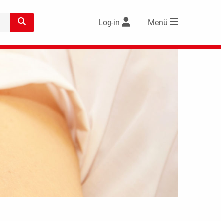
Log-in
Menü