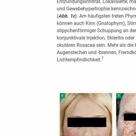
Entzündungsinfiltrat. Lokalisierte,
und Gewebehypertrophie kennzeichne
(
Abb. 1c
). Am häufigsten treten Phy
können auch Kinn (Gnatophym), Stirn
stippchenförmiger Schuppung an den
konjunktivale Injektion, Skleritis ode
okulären Rosacea sein. Mehr als die 
Augenstechen und -brennen, Fremdkö
7
Lichtempfindlichkeit.