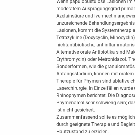
Wenn papulopustulöse Läsionen im V
moderatem Ausprägungsgrad primär t
Azelainsäure und Ivermectin angewen
unzureichende Behandlungsergebniss
Läsionen, kommt die Systemtherapie 
Tetrazykline (Doxycyclin, Minocyclin
nichtantibiotische, antiinflammatori
Alternative orale Antibiotika sind Ma
Erythromycin) oder Metronidazol. Th
Sonderformen, wie die granulomatö
Anfangsstadium, können mit oralem I
Therapie für Phymen sind ablative ch
Laserchirurgie. In Einzelfällen wurde
Rhinophymen berichtet. Die Diagnos
Phymenareal sehr schwierig sein; dass
ist nicht gesichert.
Zusammenfassend sollte es möglich 
durch geeignete Therapie und Begle
Hautzustand zu erzielen.