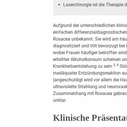
Laserchirurgie ist die Therapie
Aufgrund der unterschiedlichen klini
einfachen differenzialdiagnostische
Rosacea unbekannt. Sie wird am häuf
diagnostiziert und tritt bevorzugt b
wobei Frauen häufiger betroffen sind
erhöhter Alkoholkonsum scheinen una
3, 4
Krankheitsentstehung zu sein.
Stö
inadäquater Entzündungsreaktion a
(angeschuldigt wird vor allem die H
ultraviolette Strahlung und neurovas
Zusammenhang mit Rosacea gebracht
unklar.
Klinische Präsenta