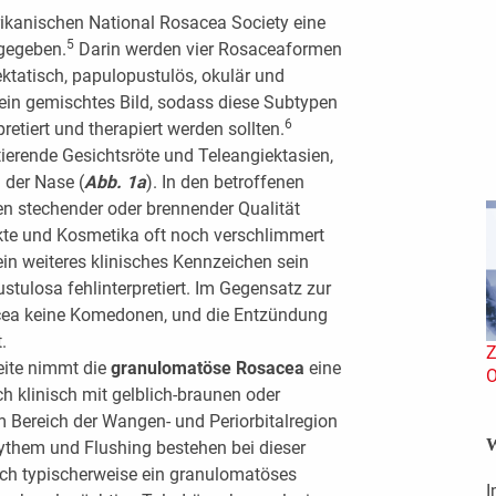
ikanischen National Rosacea Society eine
5
sgegeben.
Darin werden vier Rosaceaformen
ktatisch, papulopustulös, okulär und
 ein gemischtes Bild, sodass diese Subtypen
6
pretiert und therapiert werden sollten.
ierende Gesichtsröte und Teleangiektasien,
 der Nase (
Abb. 1a
). In den betroffenen
n stechender oder brennender Qualität
te und Kosmetika oft noch verschlimmert
in weiteres klinisches Kennzeichen sein
tulosa fehlinterpretiert. Im Gegensatz zur
acea keine Komedonen, und die Entzündung
.
Z
eite nimmt die
granulomatöse Rosacea
eine
O
ch klinisch mit gelblich-braunen oder
m Bereich der Wangen- und Periorbitalregion
W
rythem und Flushing bestehen bei dieser
sich typischerweise ein granulomatöses
I