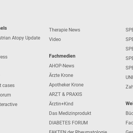
nels
Therapie News
SP
strian Atopy Update
Video
SP
SP
Fachmedien
ress
SPE
AHOP-News
SP
Ärzte Krone
UN
Apotheker Krone
nt cases
Zah
ARZT & PRAXIS
forum
Wei
Ärztin+Kind
teractive
Das Medizinprodukt
Büc
DIABETES FORUM
Fac
FAKTEN der Rheumatologie
Ges