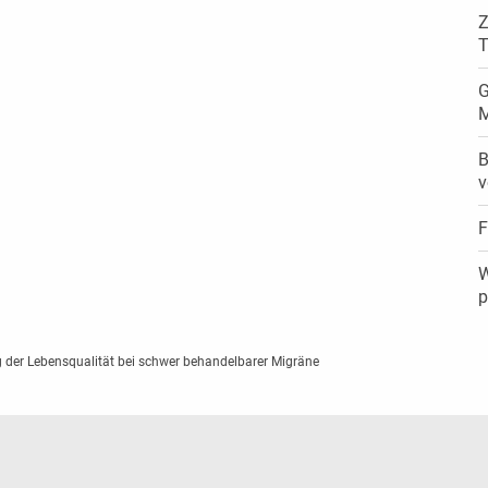
Z
T
G
M
B
v
F
W
p
 der Lebensqualität bei schwer behandelbarer Migräne