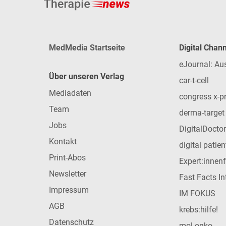
MedMedia Startseite
Digital Chan
eJournal: Au
Über unseren Verlag
car-t-cell
Mediadaten
congress x-p
Team
derma-target
Jobs
DigitalDoctor
Kontakt
digital patie
Print-Abos
Expert:innen
Newsletter
Fast Facts In
Impressum
IM FOKUS
AGB
krebs:hilfe!
Datenschutz
mol-onko