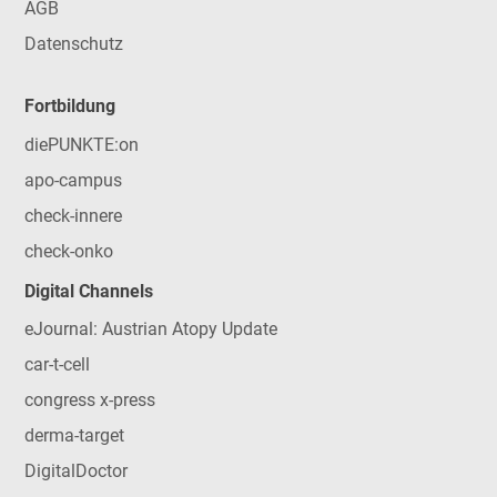
AGB
Datenschutz
Fortbildung
diePUNKTE:on
apo-campus
check-innere
check-onko
Digital Channels
eJournal: Austrian Atopy Update
car-t-cell
congress x-press
derma-target
DigitalDoctor