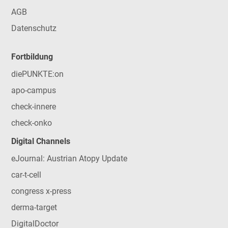
AGB
Datenschutz
Fortbildung
diePUNKTE:on
apo-campus
check-innere
check-onko
Digital Channels
eJournal: Austrian Atopy Update
car-t-cell
congress x-press
derma-target
DigitalDoctor