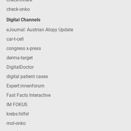
check-onko
Digital Channels
eJournal: Austrian Atopy Update
car-t-cell
congress x-press
derma-target
DigitalDoctor
digital patient cases
Expert:innenforum
Fast Facts Interactive
IM FOKUS
krebs:hilfe!
mol-onko