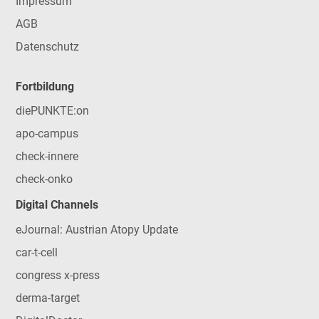
Impressum
AGB
Datenschutz
Fortbildung
diePUNKTE:on
apo-campus
check-innere
check-onko
Digital Channels
eJournal: Austrian Atopy Update
car-t-cell
congress x-press
derma-target