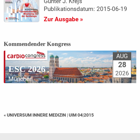
Günter J. Krejs
Publikationsdatum: 2015-06-19
Zur Ausgabe »
Kommendender Kongress
AUG
28
ESC 2026
2026
München
« UNIVERSUM INNERE MEDIZIN
|
UIM 04|2015