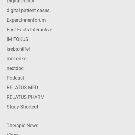
DigitalDoctor
digital patient cases
Expert:innenforum
Fast Facts Interactive
IM FOKUS
krebs:hilfe!
mol-onko
nextdoc
Podcast
RELATUS MED
RELATUS PHARM
Study Shortcut
Therapie News