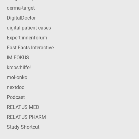
derma-target
DigitalDoctor
digital patient cases
Expert:innenforum
Fast Facts Interactive
IM FOKUS
krebs:hilfe!
mol-onko
nextdoc
Podcast
RELATUS MED
RELATUS PHARM
Study Shortcut