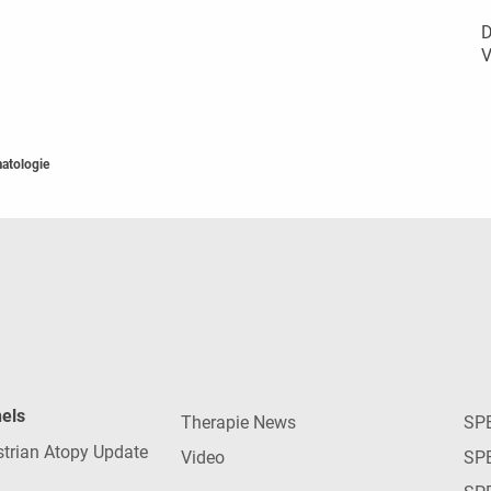
D
V
atologie
nels
Therapie News
SP
strian Atopy Update
Video
SP