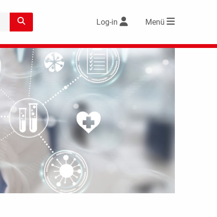
Log-in
Menü