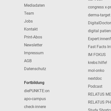
Mediadaten
congress x-p
Team
derma-target
Jobs
DigitalDoctor
Kontakt
digital patie
Print-Abos
Expert:innen
Newsletter
Fast Facts In
Impressum
IM FOKUS
AGB
krebs:hilfe!
Datenschutz
mol-onko
nextdoc
Fortbildung
Podcast
diePUNKTE:on
RELATUS M
apo-campus
RELATUS P
check-innere
Study Shortc