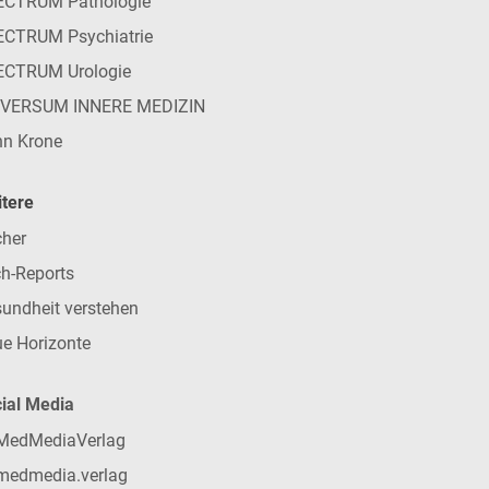
ECTRUM Pathologie
CTRUM Psychiatrie
ECTRUM Urologie
IVERSUM INNERE MEDIZIN
n Krone
tere
her
h-Reports
undheit verstehen
e Horizonte
ial Media
MedMediaVerlag
medmedia.verlag