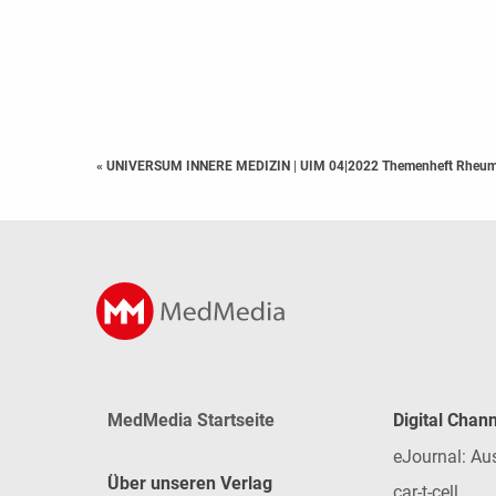
« UNIVERSUM INNERE MEDIZIN
|
UIM 04|2022 Themenheft Rheum
MedMedia Startseite
Digital Chan
eJournal: Au
Über unseren Verlag
car-t-cell