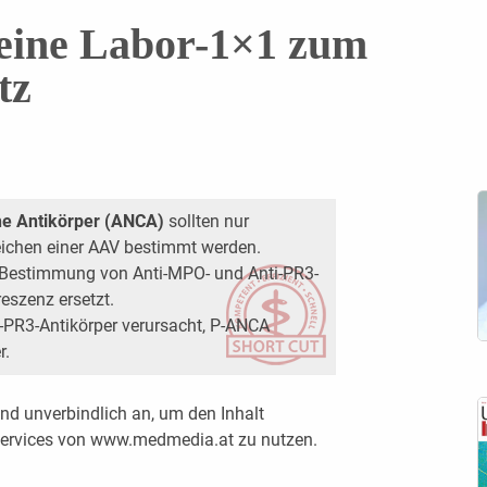
eine Labor-1×1 zum
tz
he Antikörper (ANCA)
sollten nur
eichen einer AAV bestimmt werden.
Bestimmung von Anti-MPO- und Anti-PR3-
eszenz ersetzt.
-PR3-Antikörper verursacht, P-ANCA
r.
nd unverbindlich an, um den Inhalt
 Services von www.medmedia.at zu nutzen.