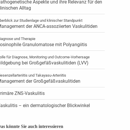
athogenetische Aspekte und ihre Relevanz für den
linischen Alltag
berblick zur Studienlage und klinischer Standpunkt
anagement der ANCA-assoziierten Vaskulitiden
iagnose und Therapie
osinophile Granulomatose mit Polyangiitis
olle für Diagnose, Monitoring und Outcome-Vorhersage
ildgebung bei Großgefäßvaskulitiden (LVV)
iesenzellarteriitis und Takayasu-Arteriitis
anagement der Großgefäßvaskulitiden
rimäre ZNS-Vaskulitis
askulitis – ein dermatologischer Blickwinkel
as könnte Sie auch interessieren