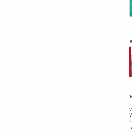
K
W
V
W
G