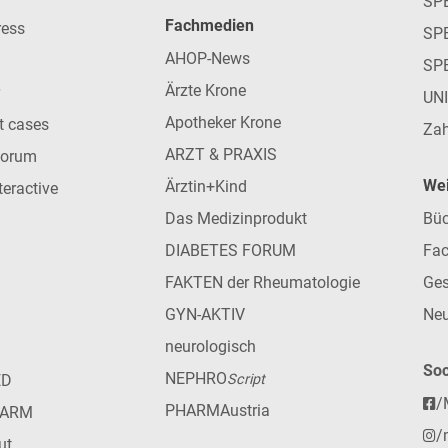
SP
Fachmedien
ress
SPE
AHOP-News
SP
Ärzte Krone
UN
Apotheker Krone
nt cases
Zah
ARZT & PRAXIS
forum
Wei
Ärztin+Kind
teractive
Das Medizinprodukt
Büc
DIABETES FORUM
Fac
FAKTEN der Rheumatologie
Ges
GYN-AKTIV
Neu
neurologisch
Soc
NEPHRO
ED
Script
/
PHARMAustria
HARM
/
ut