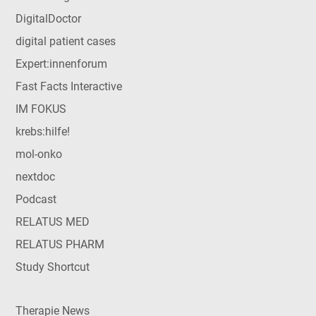
DigitalDoctor
digital patient cases
Expert:innenforum
Fast Facts Interactive
IM FOKUS
krebs:hilfe!
mol-onko
nextdoc
Podcast
RELATUS MED
RELATUS PHARM
Study Shortcut
Therapie News