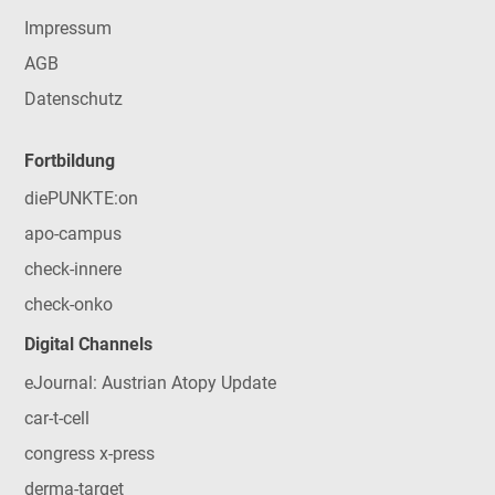
Impressum
AGB
Datenschutz
Fortbildung
diePUNKTE:on
apo-campus
check-innere
check-onko
Digital Channels
eJournal: Austrian Atopy Update
car-t-cell
congress x-press
derma-target