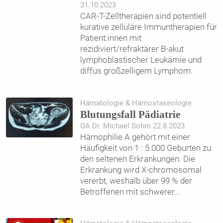
31.10.2023
CAR-T-Zelltherapien sind potentiell
kurative zelluläre Immuntherapien für
Patient:innen mit
rezidiviert/refraktärer B-akut
lymphoblastischer Leukämie und
diffus großzelligem Lymphom.
Hämatologie & Hämostaseologie
Blutungsfall Pädiatrie
OA Dr. Michael Sohm 22.8.2023
Hämophilie A gehört mit einer
Häufigkeit von 1 : 5.000 Geburten zu
den seltenen Erkrankungen. Die
Erkrankung wird X-chromosomal
vererbt, weshalb über 99 % der
Betroffenen mit schwerer
...