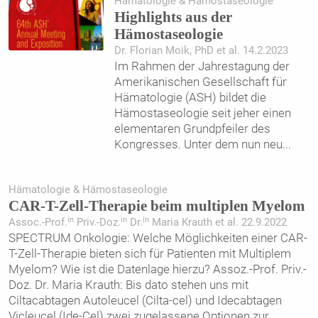
Hämatologie & Hämostaseologie
Highlights aus der
Hämostaseologie
Dr. Florian Moik, PhD et al. 14.2.2023
Im Rahmen der Jahrestagung der
Amerikanischen Gesellschaft für
Hämatologie (ASH) bildet die
Hämostaseologie seit jeher einen
elementaren Grundpfeiler des
Kongresses. Unter dem nun neu
...
Hämatologie & Hämostaseologie
CAR-T-Zell-Therapie beim multiplen Myelom
in
in
in
Assoc.-Prof.
Priv.-Doz.
Dr.
Maria Krauth et al. 22.9.2022
SPECTRUM Onkologie: Welche Möglichkeiten einer CAR-
T-Zell-Therapie bieten sich für Patienten mit Multiplem
Myelom? Wie ist die Datenlage hierzu? Assoz.-Prof. Priv.-
Doz. Dr. Maria Krauth: Bis dato stehen uns mit
Ciltacabtagen Autoleucel (Cilta-cel) und Idecabtagen
Vicleucel (Ide-Cel) zwei zugelassene Optionen zur