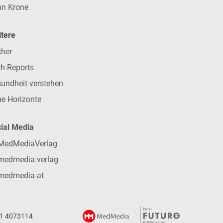
n Krone
tere
her
h-Reports
undheit verstehen
e Horizonte
ial Media
MedMediaVerlag
medmedia.verlag
medmedia-at
 1 4073114