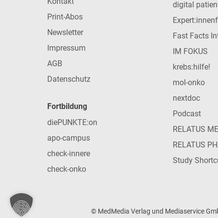
Kontakt
digital patie
Print-Abos
Expert:innen
Newsletter
Fast Facts In
Impressum
IM FOKUS
AGB
krebs:hilfe!
Datenschutz
mol-onko
nextdoc
Fortbildung
Podcast
diePUNKTE:on
RELATUS M
apo-campus
RELATUS P
check-innere
Study Shortc
check-onko
© MedMedia Verlag und Mediaservice GmbH 