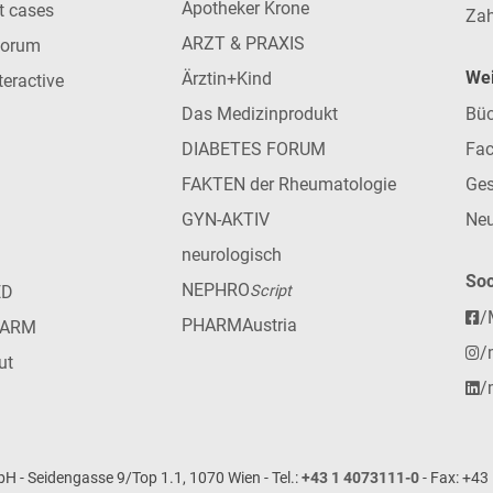
Apotheker Krone
nt cases
Zah
ARZT & PRAXIS
forum
Wei
Ärztin+Kind
teractive
Das Medizinprodukt
Büc
DIABETES FORUM
Fac
FAKTEN der Rheumatologie
Ges
GYN-AKTIV
Neu
neurologisch
Soc
NEPHRO
ED
Script
/
PHARMAustria
HARM
/
ut
/
- Seidengasse 9/Top 1.1, 1070 Wien - Tel.:
+43 1 4073111-0
- Fax: +43