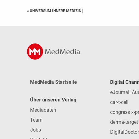
« UNIVERSUM INNERE MEDIZIN
|
MedMedia Startseite
Digital Chan
eJournal: Au
Über unseren Verlag
car-t-cell
Mediadaten
congress x-p
Team
derma-target
Jobs
DigitalDoctor