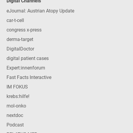
Digital Channels
eJournal: Austrian Atopy Update
car-t-cell
congress x-press
derma-target
DigitalDoctor
digital patient cases
Expert:innenforum
Fast Facts Interactive
IM FOKUS
krebs:hilfe!
mol-onko
nextdoc
Podcast