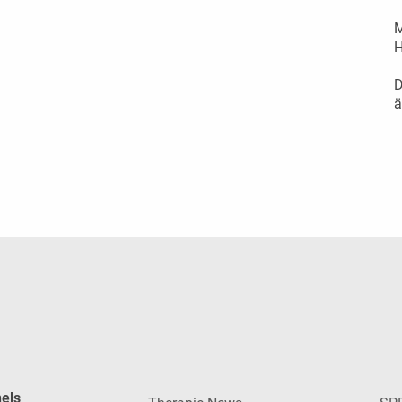
M
H
D
ä
nels