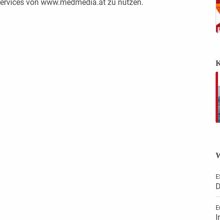
 Services von www.medmedia.at zu nutzen.
K
W
E
D
E
I