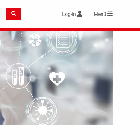
Log-in
Menü