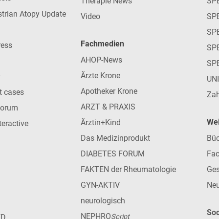
Therapie News
SP
strian Atopy Update
Video
SP
SP
Fachmedien
ress
SPE
AHOP-News
SP
Ärzte Krone
UN
Apotheker Krone
nt cases
Zah
ARZT & PRAXIS
forum
Wei
Ärztin+Kind
teractive
Das Medizinprodukt
Büc
DIABETES FORUM
Fac
FAKTEN der Rheumatologie
Ges
GYN-AKTIV
Neu
neurologisch
Soc
NEPHRO
ED
Script