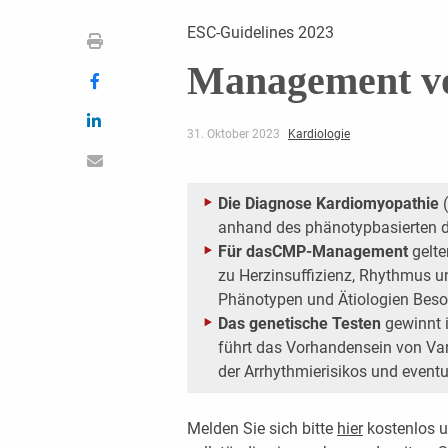
ESC-Guidelines 2023
Management v
31. Oktober 2023
Kardiologie
Die Diagnose Kardiomyopathie
(
anhand des phänotypbasierten d
Für das
CMP-Management
gelte
zu Herzinsuffizienz, Rhythmus u
Phänotypen und Ätiologien Beso
Das genetische Testen
gewinnt i
führt das Vorhandensein von Var
der Arrhythmierisikos und eventue
Melden Sie sich bitte
hier
kostenlos u