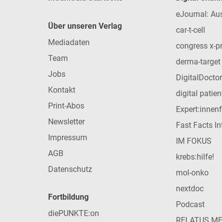
eJournal: Au
Über unseren Verlag
car-t-cell
Mediadaten
congress x-p
Team
derma-target
Jobs
DigitalDoctor
Kontakt
digital patie
Print-Abos
Expert:innen
Newsletter
Fast Facts In
Impressum
IM FOKUS
AGB
krebs:hilfe!
Datenschutz
mol-onko
nextdoc
Fortbildung
Podcast
diePUNKTE:on
RELATUS M