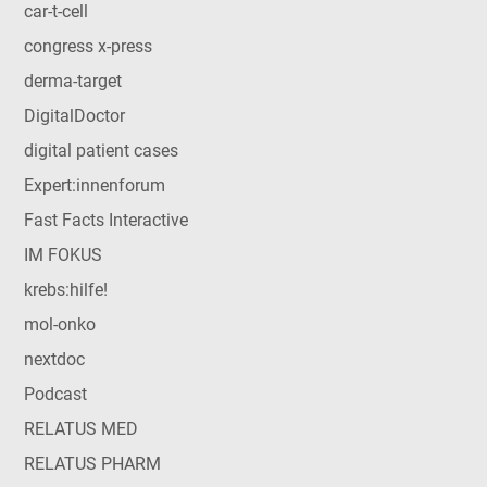
car-t-cell
congress x-press
derma-target
DigitalDoctor
digital patient cases
Expert:innenforum
Fast Facts Interactive
IM FOKUS
krebs:hilfe!
mol-onko
nextdoc
Podcast
RELATUS MED
RELATUS PHARM