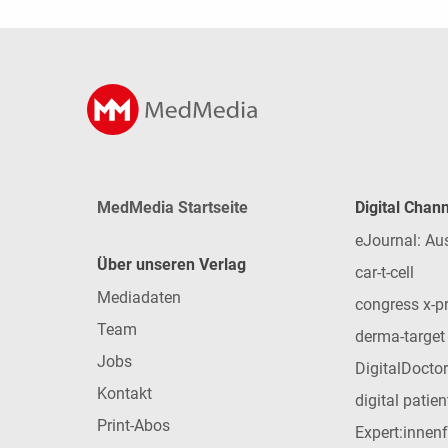
MedMedia Startseite
Digital Chan
eJournal: Au
Über unseren Verlag
car-t-cell
Mediadaten
congress x-p
Team
derma-target
Jobs
DigitalDoctor
Kontakt
digital patie
Print-Abos
Expert:innen