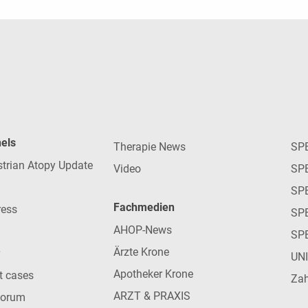
nels
Therapie News
SP
strian Atopy Update
Video
SP
SP
Fachmedien
ress
SPE
AHOP-News
SP
Ärzte Krone
UN
Apotheker Krone
nt cases
Zah
ARZT & PRAXIS
forum