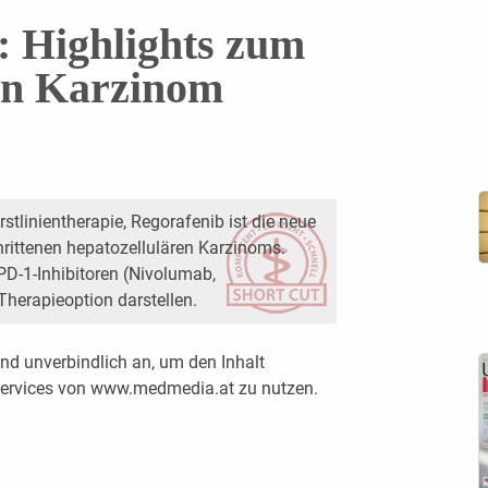
 Highlights zum
en Karzinom
rstlinientherapie, Regorafenib ist die neue
chrittenen hepatozellulären Karzinoms.
D-1-Inhibitoren (Nivolumab,
herapieoption darstellen.
nd unverbindlich an, um den Inhalt
 Services von www.medmedia.at zu nutzen.