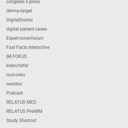
congress x-press
derma-target
DigitalDoctor
digital patient cases
Expert:innenforum
Fast Facts Interactive
IM FOKUS
krebs:hilfe!
mol-onko
nextdoc
Podcast
RELATUS MED
RELATUS PHARM
Study Shortcut