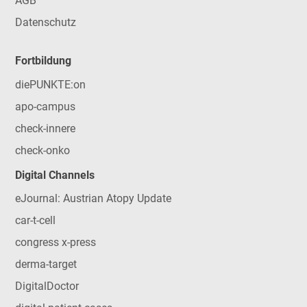
AGB
Datenschutz
Fortbildung
diePUNKTE:on
apo-campus
check-innere
check-onko
Digital Channels
eJournal: Austrian Atopy Update
car-t-cell
congress x-press
derma-target
DigitalDoctor