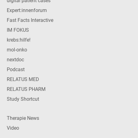
digital patient cases
Expert:innenforum
Fast Facts Interactive
IM FOKUS
krebs:hilfe!
mol-onko
nextdoc
Podcast
RELATUS MED
RELATUS PHARM
Study Shortcut
Therapie News
Video