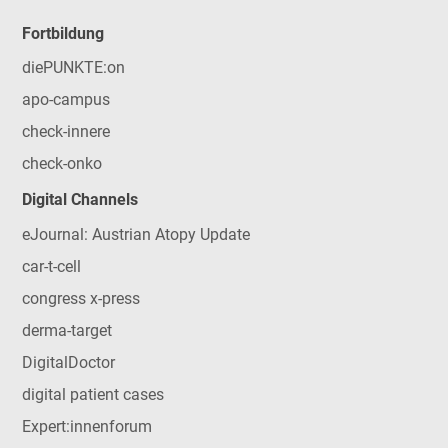
Fortbildung
diePUNKTE:on
apo-campus
check-innere
check-onko
Digital Channels
eJournal: Austrian Atopy Update
car-t-cell
congress x-press
derma-target
DigitalDoctor
digital patient cases
Expert:innenforum