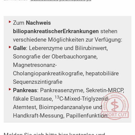
Zum
Nachweis
biliopankreatischerErkrankungen
stehen
verschiedene Möglichkeiten zur Verfügung:
Galle
: Leberenzyme und Bilirubinwert,
Sonografie der Oberbauchorgane,
Magnetresonanz-
Cholangiopankreatikografie, hepatobiliäre
Sequenzszintigrafie
Pankreas
: Pankreasenzyme, Sekretin-MRCP,
13
fäkale Elastase,
C-Mixed-Triglyzerid-
Atemtest, Bioimpedanzanalyse und
Handkraft-Messung, Papillenfunktion.