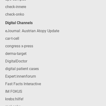
check-innere
check-onko
Digital Channels
eJournal: Austrian Atopy Update
car-t-cell
congress x-press
derma-target
DigitalDoctor
digital patient cases
Expert:innenforum
Fast Facts Interactive
IM FOKUS
krebs:hilfe!