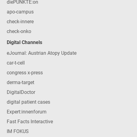
diePUNKTE:on
apo-campus
check-innere
check-onko
Digital Channels
eJournal: Austrian Atopy Update
car-t-cell
congress x-press
derma-target
DigitalDoctor
digital patient cases
Expert:innenforum
Fast Facts Interactive
IM FOKUS