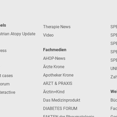
nels
Therapie News
SP
strian Atopy Update
Video
SP
SP
Fachmedien
ress
SPE
AHOP-News
SP
Ärzte Krone
UN
Apotheker Krone
nt cases
Zah
ARZT & PRAXIS
forum
Wei
Ärztin+Kind
teractive
Das Medizinprodukt
Büc
DIABETES FORUM
Fac
FAKTEN der Rheumatologie
Ges