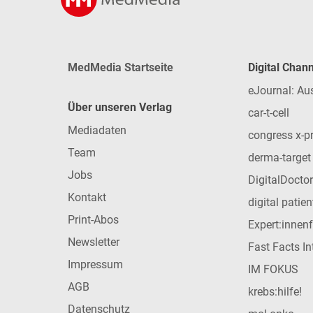
MedMedia Startseite
Digital Chan
eJournal: Au
Über unseren Verlag
car-t-cell
Mediadaten
congress x-p
Team
derma-target
Jobs
DigitalDoctor
Kontakt
digital patie
Print-Abos
Expert:innen
Newsletter
Fast Facts In
Impressum
IM FOKUS
AGB
krebs:hilfe!
Datenschutz