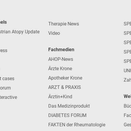
nels
Therapie News
SP
strian Atopy Update
Video
SP
SP
Fachmedien
ress
SPE
AHOP-News
SP
Ärzte Krone
UN
Apotheker Krone
nt cases
Zah
ARZT & PRAXIS
forum
Wei
Ärztin+Kind
teractive
Das Medizinprodukt
Büc
DIABETES FORUM
Fac
FAKTEN der Rheumatologie
Ges