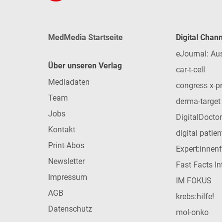
MedMedia Startseite
Digital Chan
eJournal: Au
Über unseren Verlag
car-t-cell
Mediadaten
congress x-p
Team
derma-target
Jobs
DigitalDoctor
Kontakt
digital patie
Print-Abos
Expert:innen
Newsletter
Fast Facts In
Impressum
IM FOKUS
AGB
krebs:hilfe!
Datenschutz
mol-onko