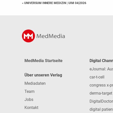
« UNIVERSUM INNERE MEDIZIN
|
UIM 04|2026
MedMedia Startseite
Digital Chan
eJournal: Au
Über unseren Verlag
car-t-cell
Mediadaten
congress x-p
Team
derma-target
Jobs
DigitalDoctor
Kontakt
digital patie