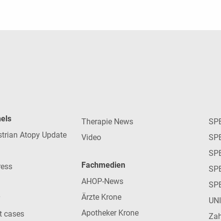
nels
Therapie News
SP
strian Atopy Update
Video
SP
SP
Fachmedien
ress
SPE
AHOP-News
SP
Ärzte Krone
UN
Apotheker Krone
nt cases
Zah