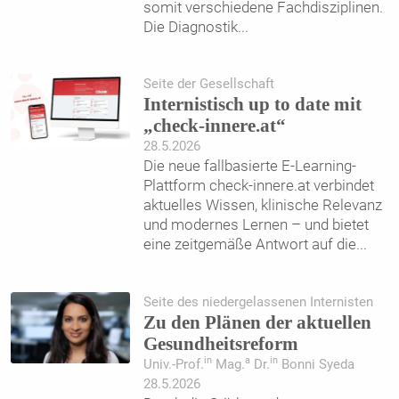
somit verschiedene Fachdisziplinen.
Die Diagnostik
...
Seite der Gesellschaft
Internistisch up to date mit
„check-innere.at“
28.5.2026
Die neue fallbasierte E-Learning-
Plattform check-innere.at verbindet
aktuelles Wissen, klinische Relevanz
und modernes Lernen – und bietet
eine zeitgemäße Antwort auf die
...
Seite des niedergelassenen Internisten
Zu den Plänen der aktuellen
Gesundheitsreform
in
a
in
Univ.-Prof.
Mag.
Dr.
Bonni Syeda
28.5.2026