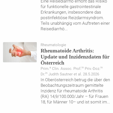
Eine Reisediarrhö erhöht das Risiko
für funktionelle gastrointestinale
Erkrankungen, insbesondere das
postinfektiöse Reizdarmsyndrom.
Teils unabhängig vom Auftreten einer
Reisediarrhö
...
Rheumatologie
Rheumatoide Arthritis:
Update und Inzidenzdaten für
Österreich
a
in
in
Prim.
Clin. Assoc. Prof.
Priv.-Doz.
in
Dr.
Judith Sautner et al. 28.5.2026
In Oberösterreich betrug die über den
Beobachtungszeitraum gemittelte
Inzidenz für rheumatoide Arthritis
(RA) 14,9/100.000/Jahr – für Frauen
18, für Männer 10– und ist somit im
...