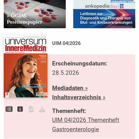
» ÖGIM-
Positionspapier
UIM 04|2026
Erscheinungsdatum:
28.5.2026
Mediadaten
»
Inhaltsverzeichnis
»
Themenheft:
UIM 04|2026 Themenheft
Gastroenterologie