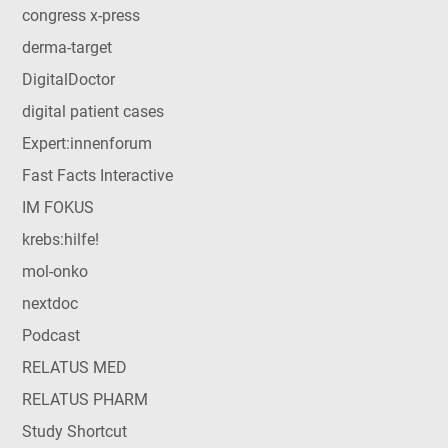
congress x-press
derma-target
DigitalDoctor
digital patient cases
Expert:innenforum
Fast Facts Interactive
IM FOKUS
krebs:hilfe!
mol-onko
nextdoc
Podcast
RELATUS MED
RELATUS PHARM
Study Shortcut