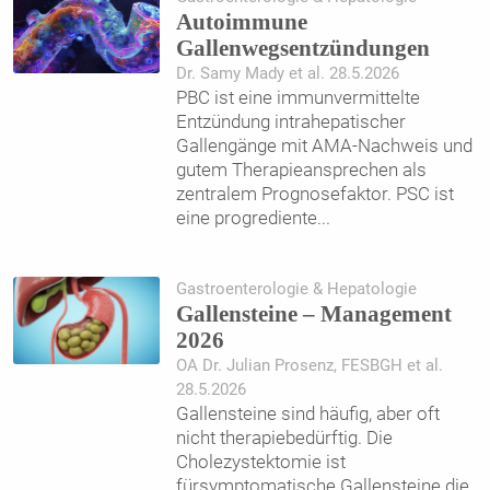
Autoimmune
Gallenwegsentzündungen
Dr. Samy Mady et al. 28.5.2026
PBC ist eine immunvermittelte
Entzündung intrahepatischer
Gallengänge mit AMA-Nachweis und
gutem Therapieansprechen als
zentralem Prognosefaktor. PSC ist
eine progrediente
...
Gastroenterologie & Hepatologie
Gallensteine – Management
2026
OA Dr. Julian Prosenz, FESBGH et al.
28.5.2026
Gallensteine sind häufig, aber oft
nicht therapiebedürftig. Die
Cholezystektomie ist
fürsymptomatische Gallensteine die