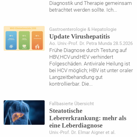
Diagnostik und Therapie gemeinsam
betrachtet werden sollte. Ich
...
Gastroenterologie & Hepatologie
Update Virushepatitis
Ao. Univ.-Prof. Dr. Petra Munda 28.5.2026
Frühe Diagnose durch Testung auf
HBV, HCV und HEV verhindert
Folgeschäden. Antivirale Heilung ist
bei HCV möglich; HBV ist unter oraler
Langzeitbehandlung gut
kontrollierbar. Die
...
Fallbasierte Übersicht
Steatotische
Lebererkrankung: mehr als
eine Leberdiagnose
Univ.-Prof. Dr. Elmar Aigner et al.