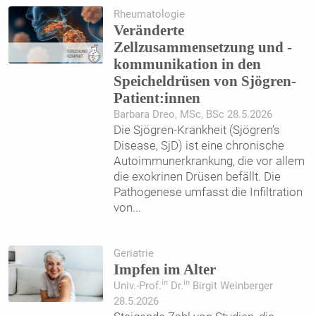
Rheumatologie
Veränderte
Zellzusammensetzung und -
kommunikation in den
Speicheldrüsen von Sjögren-
Patient:innen
Barbara Dreo, MSc, BSc 28.5.2026
Die Sjögren-Krankheit (Sjögren’s
Disease, SjD) ist eine chronische
Autoimmunerkrankung, die vor allem
die exokrinen Drüsen befällt. Die
Pathogenese umfasst die Infiltration
von
...
Geriatrie
Impfen im Alter
in
in
Univ.-Prof.
Dr.
Birgit Weinberger
28.5.2026