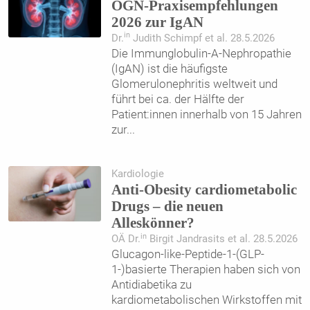
ÖGN-Praxisempfehlungen
2026 zur IgAN
in
Dr.
Judith Schimpf et al. 28.5.2026
Die Immunglobulin-A-Nephropathie
(IgAN) ist die häufigste
Glomerulonephritis weltweit und
führt bei ca. der Hälfte der
Patient:innen innerhalb von 15 Jahren
zur
...
Kardiologie
Anti-Obesity cardiometabolic
Drugs – die neuen
Alleskönner?
in
OÄ Dr.
Birgit Jandrasits et al. 28.5.2026
Glucagon-like-Peptide-1-(GLP-
1-)basierte Therapien haben sich von
Antidiabetika zu
kardiometabolischen Wirkstoffen mit