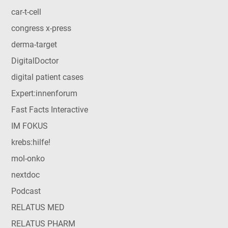
car-t-cell
congress x-press
derma-target
DigitalDoctor
digital patient cases
Expert:innenforum
Fast Facts Interactive
IM FOKUS
krebs:hilfe!
mol-onko
nextdoc
Podcast
RELATUS MED
RELATUS PHARM