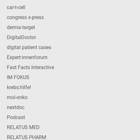
car-t-cell
congress x-press
derma-target
DigitalDoctor
digital patient cases
Expert:innenforum
Fast Facts Interactive
IM FOKUS
krebs:hilfe!
mol-onko
nextdoc
Podcast
RELATUS MED
RELATUS PHARM