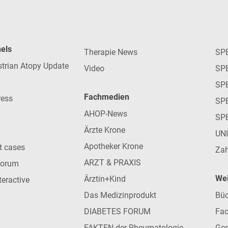
nels
Therapie News
SP
strian Atopy Update
Video
SP
SP
Fachmedien
ress
SPE
AHOP-News
SP
Ärzte Krone
UN
Apotheker Krone
nt cases
Zah
ARZT & PRAXIS
forum
Wei
Ärztin+Kind
teractive
Das Medizinprodukt
Büc
DIABETES FORUM
Fac
FAKTEN der Rheumatologie
Ges