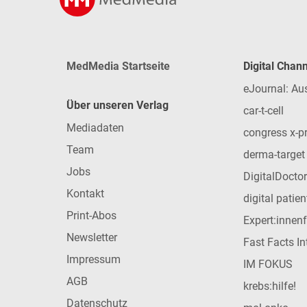
MedMedia Startseite
Digital Chan
eJournal: Au
Über unseren Verlag
car-t-cell
Mediadaten
congress x-p
Team
derma-target
Jobs
DigitalDoctor
Kontakt
digital patie
Print-Abos
Expert:innen
Newsletter
Fast Facts In
Impressum
IM FOKUS
AGB
krebs:hilfe!
Datenschutz