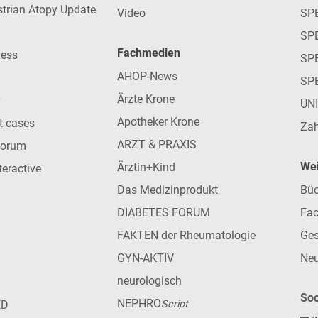
strian Atopy Update
Video
SP
SP
Fachmedien
ress
SPE
AHOP-News
SP
Ärzte Krone
UN
Apotheker Krone
nt cases
Zah
ARZT & PRAXIS
forum
Wei
Ärztin+Kind
teractive
Das Medizinprodukt
Büc
DIABETES FORUM
Fac
FAKTEN der Rheumatologie
Ges
GYN-AKTIV
Neu
neurologisch
Soc
NEPHRO
ED
Script