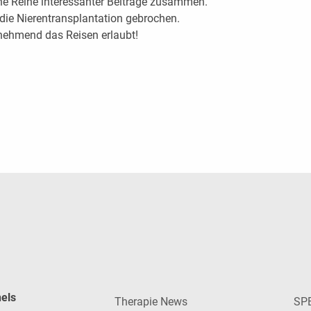
ne Reihe interessanter Beiträge zusammen.
die Nierentransplantation gebrochen.
nehmend das Reisen erlaubt!
nels
Therapie News
SP