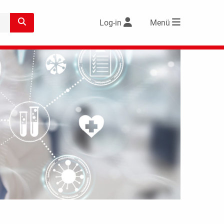
Log-in
Menü