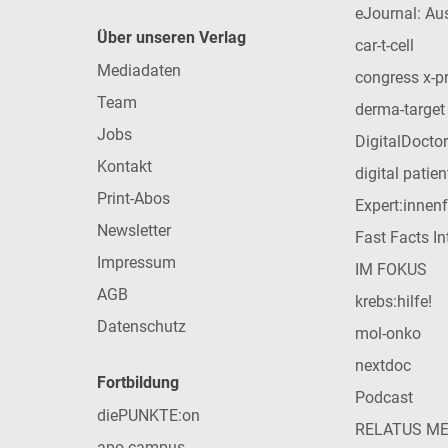
eJournal: Au
Über unseren Verlag
car-t-cell
Mediadaten
congress x-p
Team
derma-target
Jobs
DigitalDoctor
Kontakt
digital patie
Print-Abos
Expert:innen
Newsletter
Fast Facts In
Impressum
IM FOKUS
AGB
krebs:hilfe!
Datenschutz
mol-onko
nextdoc
Fortbildung
Podcast
diePUNKTE:on
RELATUS M
apo-campus