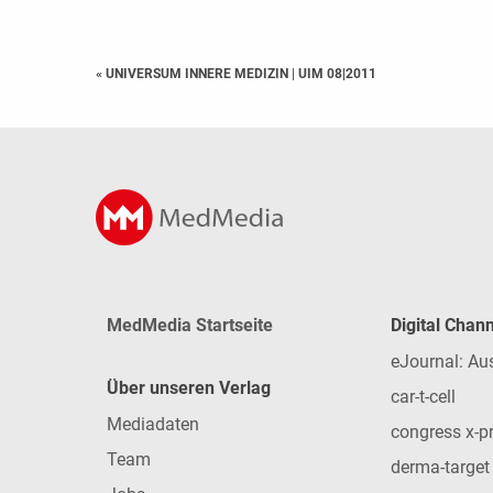
« UNIVERSUM INNERE MEDIZIN
|
UIM 08|2011
MedMedia Startseite
Digital Chan
eJournal: Au
Über unseren Verlag
car-t-cell
Mediadaten
congress x-p
Team
derma-target