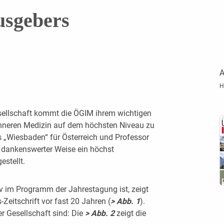
usgebers
A
H
sellschaft kommt die ÖGIM ihrem wichtigen
 inneren Medizin auf dem höchsten Niveau zu
s „Wiesbaden“ für Österreich und Professor
 dankenswerter Weise ein höchst
stellt.
v im Programm der Jahrestagung ist, zeigt
s-Zeitschrift vor fast 20 Jahren (
> Abb. 1
).
er Gesellschaft sind: Die
> Abb. 2
zeigt die