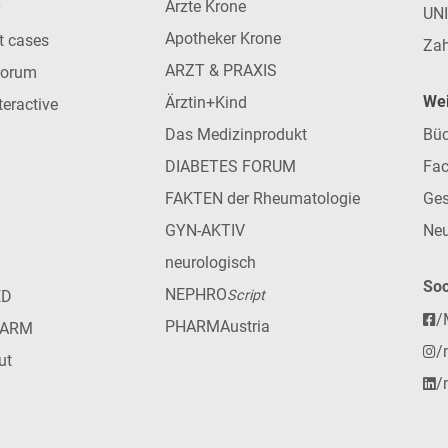
Ärzte Krone
UN
Apotheker Krone
nt cases
Zah
ARZT & PRAXIS
forum
Wei
Ärztin+Kind
teractive
Das Medizinprodukt
Büc
DIABETES FORUM
Fac
FAKTEN der Rheumatologie
Ges
GYN-AKTIV
Neu
neurologisch
Soc
NEPHRO
ED
Script
/
PHARMAustria
HARM
/
ut
/