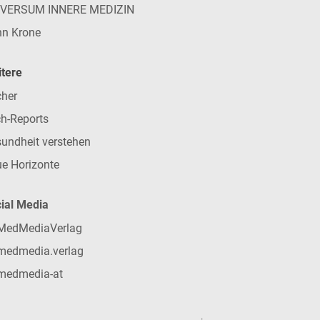
IVERSUM INNERE MEDIZIN
n Krone
tere
her
h-Reports
undheit verstehen
e Horizonte
ial Media
MedMediaVerlag
medmedia.verlag
medmedia-at