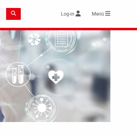
Log-in
Menü