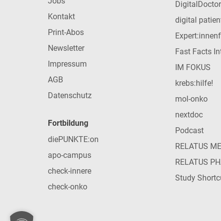
Jobs
DigitalDoctor
Kontakt
digital patie
Print-Abos
Expert:innen
Newsletter
Fast Facts In
Impressum
IM FOKUS
AGB
krebs:hilfe!
Datenschutz
mol-onko
nextdoc
Fortbildung
Podcast
diePUNKTE:on
RELATUS M
apo-campus
RELATUS P
check-innere
Study Shortc
check-onko