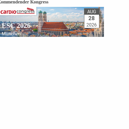
ommendender Kongress
AUG
28
ESC 2026
2026
München