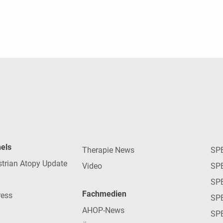
nels
Therapie News
SP
strian Atopy Update
Video
SP
SP
Fachmedien
ress
SPE
AHOP-News
SP