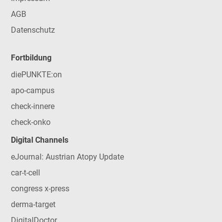
AGB
Datenschutz
Fortbildung
diePUNKTE:on
apo-campus
check-innere
check-onko
Digital Channels
eJournal: Austrian Atopy Update
car-t-cell
congress x-press
derma-target
DigitalDoctor