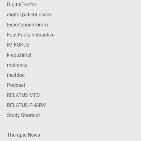
DigitalDoctor
digital patient cases
Expert:innenforum
Fast Facts Interactive
IM FOKUS
krebs:hilfe!
mol-onko
nextdoc
Podcast
RELATUS MED
RELATUS PHARM
Study Shortcut
Therapie News