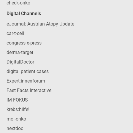
check-onko
Digital Channels
eJournal: Austrian Atopy Update
car-t-cell
congress x-press
derma-target
DigitalDoctor
digital patient cases
Expert:innenforum
Fast Facts Interactive
IM FOKUS
krebs:hilfe!
mol-onko
nextdoc