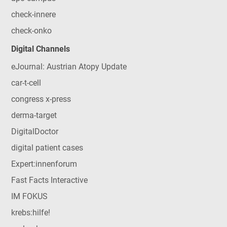
check-innere
check-onko
Digital Channels
eJournal: Austrian Atopy Update
car-t-cell
congress x-press
derma-target
DigitalDoctor
digital patient cases
Expert:innenforum
Fast Facts Interactive
IM FOKUS
krebs:hilfe!