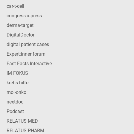
car-t-cell
congress x-press
derma-target
DigitalDoctor
digital patient cases
Expert:innenforum
Fast Facts Interactive
IM FOKUS
krebs:hilfe!
mol-onko
nextdoc
Podcast
RELATUS MED
RELATUS PHARM