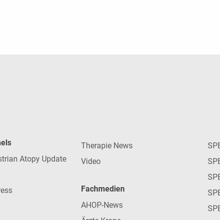
nels
Therapie News
SP
strian Atopy Update
Video
SP
SP
Fachmedien
ress
SPE
AHOP-News
SP