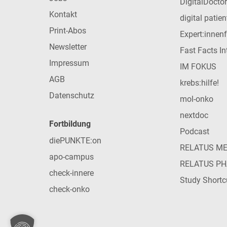
DigitalDoctor
Kontakt
digital patie
Print-Abos
Expert:innen
Newsletter
Fast Facts In
Impressum
IM FOKUS
AGB
krebs:hilfe!
Datenschutz
mol-onko
nextdoc
Fortbildung
Podcast
diePUNKTE:on
RELATUS M
apo-campus
RELATUS P
check-innere
Study Shortc
check-onko