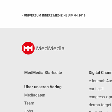
« UNIVERSUM INNERE MEDIZIN
|
UIM 04|2019
MedMedia Startseite
Digital Chan
eJournal: Au
Über unseren Verlag
car-t-cell
Mediadaten
congress x-p
Team
derma-target
Jobs