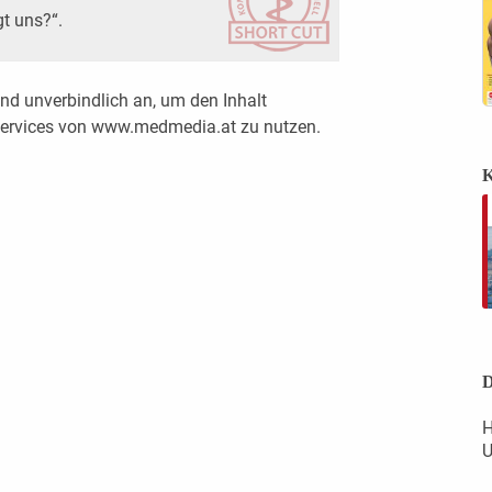
t uns?“.
nd unverbindlich an, um den Inhalt
 Services von www.medmedia.at zu nutzen.
K
D
H