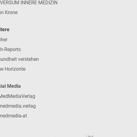
IVERSUM INNERE MEDIZIN
n Krone
tere
her
h-Reports
undheit verstehen
e Horizonte
ial Media
MedMediaVerlag
medmedia.verlag
medmedia-at