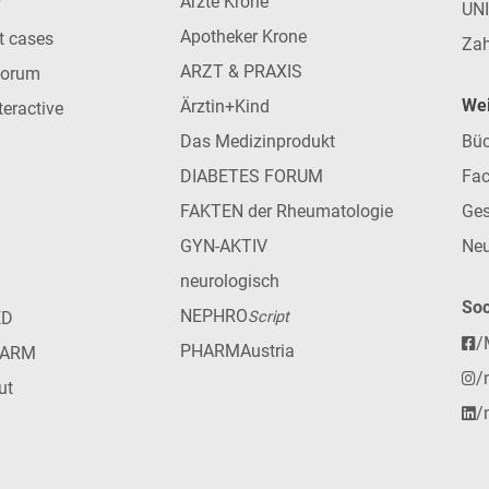
Ärzte Krone
UN
Apotheker Krone
nt cases
Zah
ARZT & PRAXIS
forum
Wei
Ärztin+Kind
teractive
Das Medizinprodukt
Büc
DIABETES FORUM
Fac
FAKTEN der Rheumatologie
Ges
GYN-AKTIV
Neu
neurologisch
Soc
NEPHRO
ED
Script
/
PHARMAustria
HARM
/
ut
/