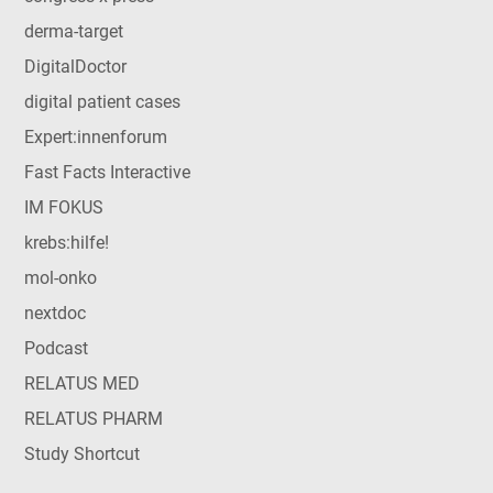
derma-target
DigitalDoctor
digital patient cases
Expert:innenforum
Fast Facts Interactive
IM FOKUS
krebs:hilfe!
mol-onko
nextdoc
Podcast
RELATUS MED
RELATUS PHARM
Study Shortcut