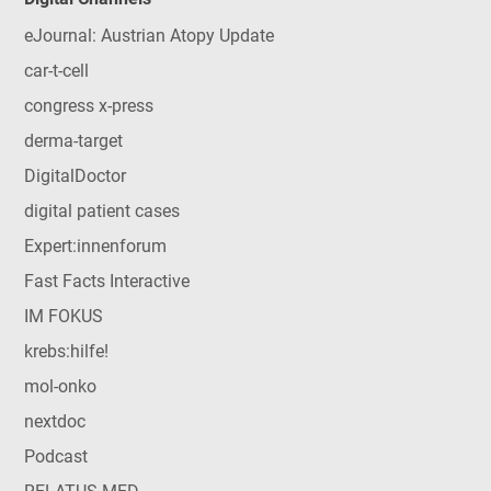
eJournal: Austrian Atopy Update
car-t-cell
congress x-press
derma-target
DigitalDoctor
digital patient cases
Expert:innenforum
Fast Facts Interactive
IM FOKUS
krebs:hilfe!
mol-onko
nextdoc
Podcast