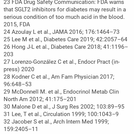
23 FDA Drug Safety Communication: FDA warns
that SGLT2 inhibitors for diabetes may result in a
serious condition of too much acid in the blood.
2015, FDA
24 Azoulay L et al., JAMA 2016; 176:1464–73
25 Lee M et al., Diabetes Care 2019; 42:2057–64
26 Hong J-L et al., Diabetes Care 2018; 41:1196–
203
27 Lorenzo-González C et al., Endocr Pract (in-
press) 2020
28 Kodner C et al., Am Fam Physician 2017;
96:648–53
29 McDonnell M. et al., Endocrinol Metab Clin
North Am 2012; 41:175–201
30 Malone D et al., J Surg Res 2002; 103:89–95
31 Lee, T et al., Circulation 1999; 100:1043–9
32 Jacober S et al., Arch Intern Med 1999;
159:2405–11