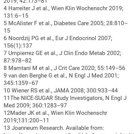
2019; 42:173–81
4 Harreiter J et al., Wien Klin Wochenschr 2019;
131:6–15
5 McAlister F et al., Diabetes Care 2005; 28:810–
15
6 Noordzij PG et al., Eur J Endocrinol 2007;
156(1):137
7 Umpierrez GE et al., J Clin Endo Metab 2002;
87:978–82
8 Mamtani M et al., J Crit Care 2020; 55:149–56
9 van den Berghe G et al., N Engl J Med 2001;
345:1359–67
10 Wiener RS et al., JAMA 2008; 300:933–44
11The NICE-SUGAR Study Investigators, N Engl J
Med 2009; 360:1283–97
12Mader JK et al., Wien Klin Wochenschr
2019;131:200–11
13 Joanneum Research. Available from: