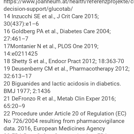
https://www.joanneum.at/health/referenzprojekte/cl
decision-support/glucotab/
14 Inzucchi SE et al., J Crit Care 2015;
30(437):e1–6
16 Goldberg PA et al., Diabetes Care 2004;
27:461–7
17Montanier N et al., PLOS One 2019;
14:e0211425
18 Shetty S et al., Endocr Pract 2012; 18:363-70
19 Deusenberry CM et al., Pharmacotherapy 2012;
32:613–17
20 Biguanides and lactic acidosis in diabetics.
BMJ 1977; 2:1436
21 DeFronzo R et al., Metab Clin Exper 2016;
65:20–9
22 Procedure under Article 20 of Regulation (EC)
No 726/2004 resulting from pharmacovigilance
data. 2016, European Medicines Agency