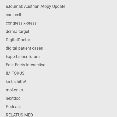
eJournal: Austrian Atopy Update
car-t-cell
congress x-press
derma-target
DigitalDoctor
digital patient cases
Expert:innenforum
Fast Facts Interactive
IM FOKUS
krebs:hilfe!
mol-onko
nextdoc
Podcast
RELATUS MED