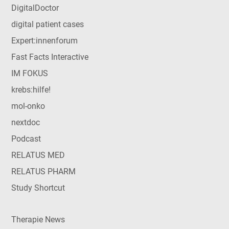
DigitalDoctor
digital patient cases
Expert:innenforum
Fast Facts Interactive
IM FOKUS
krebs:hilfe!
mol-onko
nextdoc
Podcast
RELATUS MED
RELATUS PHARM
Study Shortcut
Therapie News