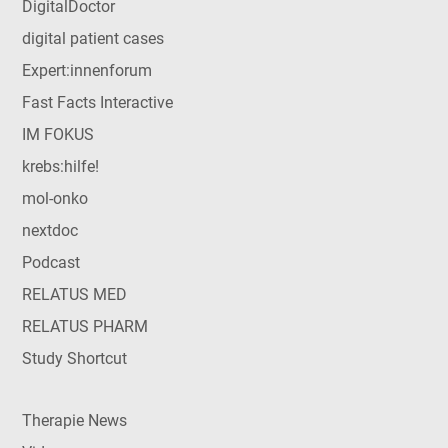
DigitalDoctor
digital patient cases
Expert:innenforum
Fast Facts Interactive
IM FOKUS
krebs:hilfe!
mol-onko
nextdoc
Podcast
RELATUS MED
RELATUS PHARM
Study Shortcut
Therapie News